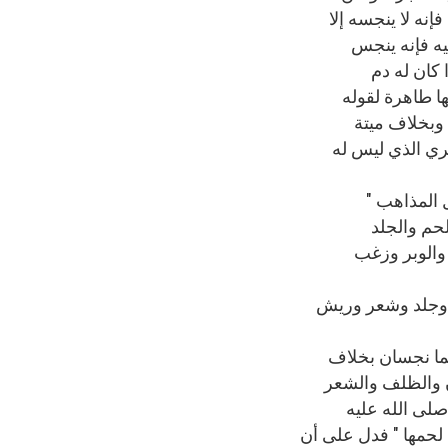
إنه لا ينجسه إلا
فيه فإنه ينجس
ا كان له دم
ا طاهرة لقوله
 وبخلاف ميتة
بري الذي ليس له
ل المذاهب "
للحم والجلد
والوبر وزغب
م وجلد وشعر وريش
فهما نجسان بخلاف
ن والظلف والشعر
 صلى الله عليه
 لحمها " فدل على أن