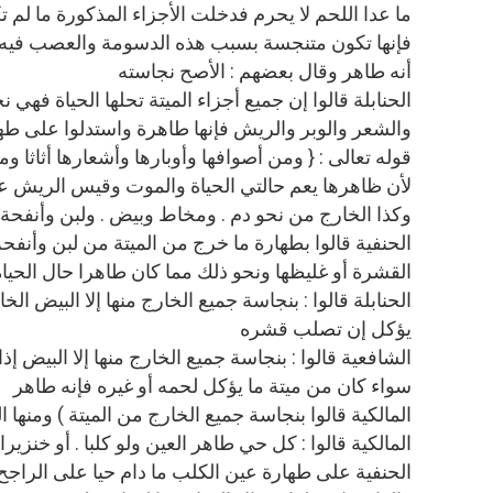
ما عدا اللحم لا يحرم فدخلت الأجزاء المذكورة ما لم 
فإنها تكون متنجسة بسبب هذه الدسومة والعصب فيه ر
أنه طاهر وقال بعضهم : الأصح نجاسته
الحنابلة قالوا إن جميع أجزاء الميتة تحلها الحياة فهي 
والشعر والوبر والريش فإنها طاهرة واستدلوا على طها
قوله تعالى : { ومن أصوافها وأوبارها وأشعارها أثاثا وم
لأن ظاهرها يعم حالتي الحياة والموت وقيس الريش على
وكذا الخارج من نحو دم . ومخاط وبيض . ولبن وأنفح
الحنفية قالوا بطهارة ما خرج من الميتة من لبن وأنف
القشرة أو غليظها ونحو ذلك مما كان طاهرا حال الحياة
الحنابلة قالوا : بنجاسة جميع الخارج منها إلا البيض الخ
يؤكل إن تصلب قشره
الشافعية قالوا : بنجاسة جميع الخارج منها إلا البيض 
سواء كان من ميتة ما يؤكل لحمه أو غيره فإنه طاهر
المالكية قالوا بنجاسة جميع الخارج من الميتة ) ومنها ا
المالكية قالوا : كل حي طاهر العين ولو كلبا . أو خنزير
الحنفية على طهارة عين الكلب ما دام حيا على الراجح إ