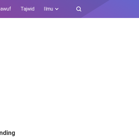
sawuf
Tajwid
Ilmu
nding