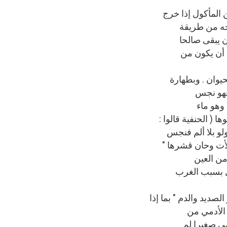
ن المأكول إذا خرج
وجه من طريقة
ن يبقى صالحا
 أن يكون من
حيوان . وبطهارة
 فهو نجس
 وهو ماء
( الحنفية قالوا :
لو بلا ألم فنجس
لأت وحان قشرها "
من العين
ل بسبب الغرب
لصديد والدم " بما إذا
 الأدمي من
مي صغيرا لم