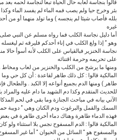
قالوا بنجاسة لعابه حال الحياة تبعا لنجاسة لحمه بعد م
بئر وخرج حيا ولم يصب فمه الماء لم يفسد الماء وكذا
بلله فأصاب شيئا لم ينجسه ) وما تولد منهما أو من أحد
غيره
أما دليل نجاسة الكلب فما رواه مسلم عن النبي صلى 
وهو " إذا ولغ الكلب في إناء أحدكم فليرقه ثم ليغسله
نجاسة الخنزير فبالقياس على الكلب لأنه أسوأ حالا من
على تحريمه وحرمة اقتنائه
ومنها ما يرشح من الكلب والخنزير من لعاب ومخاط 
المالكية قالوا : كل ذلك طاهر لقاعدة : أن كل حي وما
طاهر ) ومنها الدم بجميع أنواعه إلا الكبد . والطحال فإ
للحديث المتقدم وكذا دم الشهيد ما دام عليه والمراد ب
الآتي بيانه في مباحث الجنازة وما بقي في لحم المذكاة
السمك والقمل والبرغوث ودم الكنان وهي " دويبة حمر
فهذه الدماء طاهرة وهناك دماء أخرى طاهرة في بعض
المالكية قالوا : الدم المسفوح نجس بلا استثناء ولو ك
والمسفوح هو " السائل من الحيوان " أما غير المسفوح