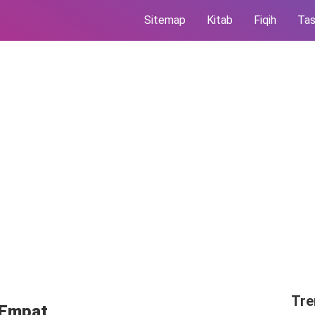
Sitemap
Kitab
Fiqih
Ta
Tre
 Empat