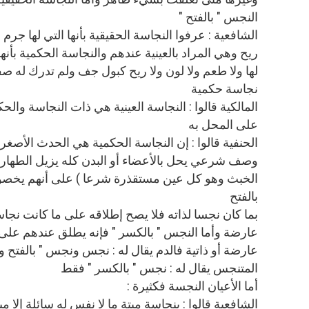
النجس " بالفتح "
الشافعية : عرفوا النجاسة الحقيقية بأنها التي لها جرم 
ريح وهي المراد بالعينية عندهم والنجاسة الحكمية بأنها
لها ولا طعم ولا لون ولا ريح كبول جف ولم تدرك له ص
نجاسة حكمية
المالكية قالوا : النجاسة العينية هي ذات النجاسة والح
على المحل به
الحنفية قالوا : إن النجاسة الحكمية هي الحدث الأصغر 
وصف شرعي يحل بالأعضاء أو البدن كله يزيل الطهارة 
الخبث وهو كل عين مستقذرة شرعا ) على أنهم يخص
بالفتح
بما كان نجسا لذاته فلا يصح إطلاقه على ما كانت نجا
عارضة وأما النجس " بالكسر " فإنه يطلق عندهم على 
عارضة أو ذاتية فالدم يقال له : نجس ونجس " بالفتح و
المتنجس يقال له : نجس " بالكسر " فقط
أما الأعيان النجسة فكثيرة :
الشافعية قالوا : بنجاسة ميتة ما لا نفس له سائلة إلا م