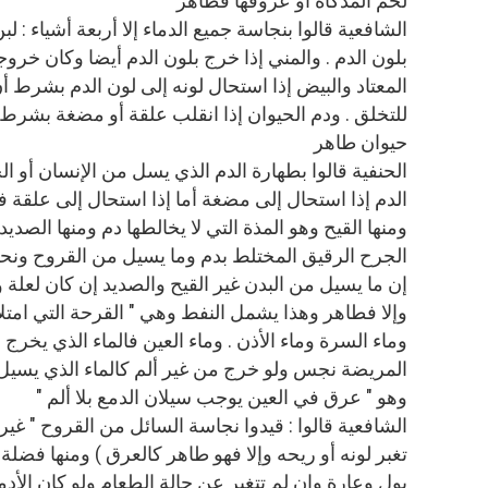
لحم المذكاة أو عروقها فطاهر
الشافعية قالوا بنجاسة جميع الدماء إلا أربعة أشياء : لب
بلون الدم . والمني إذا خرج بلون الدم أيضا وكان خر
المعتاد والبيض إذا استحال لونه إلى لون الدم بشرط أ
للتخلق . ودم الحيوان إذا انقلب علقة أو مضغة بشرط
حيوان طاهر
الحنفية قالوا بطهارة الدم الذي يسل من الإنسان أو ال
الدم إذا استحال إلى مضغة أما إذا استحال إلى علقة
ومنها القيح وهو المذة التي لا يخالطها دم ومنها الصديد
الجرح الرقيق المختلط بدم وما يسيل من القروح ونحوها 
إن ما يسيل من البدن غير القيح والصديد إن كان لعلة و
وإلا فطاهر وهذا يشمل النفط وهي " القرحة التي امت
وماء السرة وماء الأذن . وماء العين فالماء الذي يخرج 
المريضة نجس ولو خرج من غير ألم كالماء الذي يسي
وهو " عرق في العين يوجب سيلان الدمع بلا ألم "
الشافعية قالوا : قيدوا نجاسة السائل من القروح " غير ا
تغبر لونه أو ريحه وإلا فهو طاهر كالعرق ) ومنها فضلة
بول وعارة وإن لم تتغير عن حالة الطعام ولو كان الأد