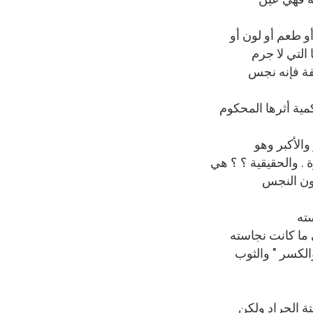
أو طعم أو لون أو
 التي لا جرم
فة فإنه نجس
كمية أثرها المحكوم
والأكبر وهو
. والحقيقية ؟ ؟ هي
ون النجس
سته
ما كانت نجاسته
الكسر " والثوب
يتة الجراد ولكن