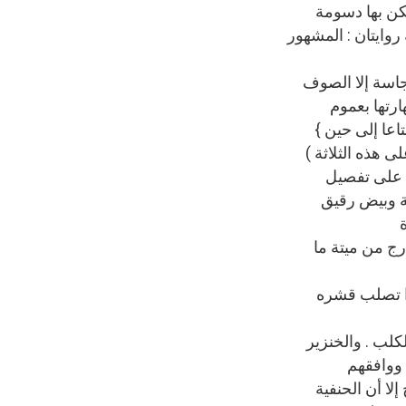
تكن بها دسومة
وايتان : المشهور
نجاسة إلا الصوف
رتها بعموم
تاعا إلى حين }
 هذه الثلاثة )
ة على تفصيل
حة وبيض رقيق
ارج من ميتة ما
إذا تصلب قشره
لكلب . والخنزير
ا ووافقهم
لا أن الحنفية