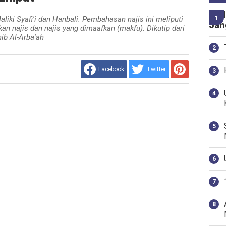
Had
iki Syafi'i dan Hanbali. Pembahasan najis ini meliputi
Jan
ikan najis dan najis yang dimaafkan (makfu). Dikutip dari
hib Al-Arba'ah
Facebook
Twitter