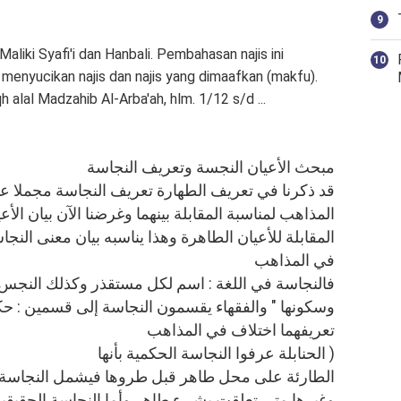
liki Syafi'i dan Hanbali. Pembahasan najis ini
ara menyucikan najis dan najis yang dimaafkan (makfu).
qh alal Madzahib Al-Arba'ah, hlm. 1/12 s/d ...
مبحث الأعيان النجسة وتعريف النجاسة
قد ذكرنا في تعريف الطهارة تعريف النجاسة مجملا ع
المذاهب لمناسبة المقابلة بينهما وغرضنا الآن بيان الأع
المقابلة للأعيان الطاهرة وهذا يناسبه بيان معنى النج
في المذاهب
فالنجاسة في اللغة : اسم لكل مستقذر وكذلك النجس 
وسكونها " والفقهاء يقسمون النجاسة إلى قسمين : حك
تعريفهما اختلاف في المذاهب
( الحنابلة عرفوا النجاسة الحكمية بأنها
الطارئة على محل طاهر قبل طروها فيشمل النجاسة ا
وغيرها متى تعلقت بشيء طاهر وأما النجاسة الحقيقي