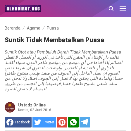
Beranda
Agama
Puasa
Suntik Tidak Membatalkan Puasa
Suntik Otot atau Pembuluh Darah Tidak Membatalkan Puasa
قالت دار الإفتاء أن الحقن التي تأخذ في الوريد أو العضل لا تفطر
الصائم إذا أخذها في أي موضع من مواضع ظاهر البدن‏,‏ سواء أكانتذ
للتداوي أو للتغذية أو للتخدير‏.‏ وأوضحت الفتوي أن شرط نقض
الصوم أن يصل الداخل إلي الجوف من منفذ طبعي مفتوح ظاهرا
حسا: والمادة التي يحقن بها لا تصل إلي الجوف أصلا, ولا تدخل من
منفذ طبعي مفتوح ظاهرا حسا, فوصولها إلي الجسم من طريق
المسام لا ينقض الصوم.
Ustadz Online
Kamis, 02 Juni 2016
Facebook
Twitter