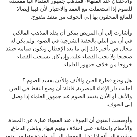
والاحتقان عند الفقهاء- فمذهب جمهور العلماء أنها مفسدة
للصوم إذا استعملت مع العمد والاختيار: لأن فيها إيصالا
للمائع المحقون بها إلي الجوف من منفذ مفتوح.
وأشارت إلي أن المريض يمكن أن يقلد المذهب المالكي
في أن من ابتلي بالحقنة الشرجية في الصوم, ولم يكن له
مجال في تأخير ذلك إلي ما بعد الإفطار, ويكون صيامه حينئذ
صحيحا ولا يجب القضاء عليه, وإن كان يستحب القضاء
خروجا من خلاف جمهور العلماء.
هل وضع قطرة العين والأنف والأذن يفسد الصوم ؟
أجابت دار الإفتاء المصرية, قائلة: أن وضع النقط في العين
والأنف أو الأذن يفسد الصوم عند جمهور العلماء إذا وصل
إلي الجوف.
وأوضحت الفتوي أن الجوف عند الفقهاء عبارة عن: المعدة,
والأمعاء, والمثانة- علي اختلاف بينهم فيها-, وباطن الدماغ,
مشيرة إلي أنه إذا دخل المفطر إلي أي واحدة منها من منفذ