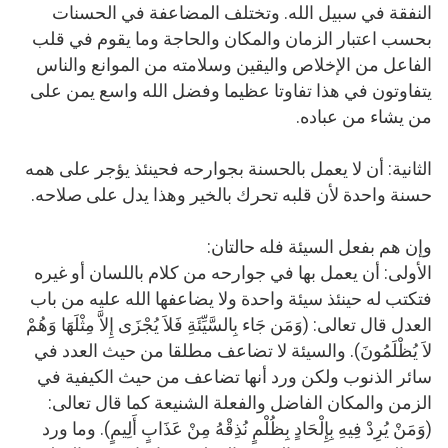
النفقة في سبيل الله. وتختلف المضاعفة في الحسنات
بحسب اعتبار الزمان والمكان والحاجة وما يقوم في قلب
الفاعل من الإخلاص واليقين وسلامته من الموانع والناس
يتفاوتون في هذا تفاوتا عظيما وفضل الله واسع يمن على
من يشاء من عباده.
الثانية: أن لا يعمل بالحسنة بجوارحه فحينئذ يؤجر على همه
حسنة واحدة لأن قلبه تحرك بالخير وهذا يدل على صلاحه.
وإن هم بفعل السيئة فله حالتان:
الأولى: أن يعمل بها في جوارحه من كلام باللسان أو غيره
فتكتب له حينئذ سيئة واحدة ولا يضاعفها الله عليه من باب
العدل قال تعالى: (وَمَن جَاء بِالسَّيِّئَةِ فَلاَ يُجْزَى إِلاَّ مِثْلَهَا وَهُمْ
لاَ يُظْلَمُونَ). والسيئة لا تضاعف مطلقا من حيث العدد في
سائر الذنوب ولكن ورد أنها تضاعف من حيث الكيفية في
الزمن والمكان الفاضل والفعلة الشنيعة كما قال تعالى:
(وَمَنْ يُرِدْ فِيهِ بِإِلْحَادٍ بِظُلْمٍ نُذِقْهُ مِنْ عَذَابٍ أَلِيمٍ). وما ورد