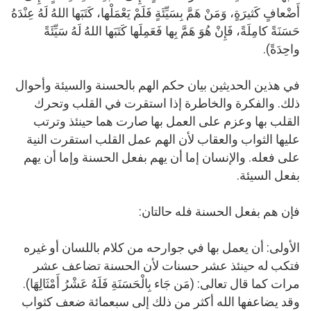
أَضْعافٍ كَثيرَةٍ، وَمَنْ هَمَّ بِسَيِّئَةٍ فَلَمْ يَعْمَلْها، كَتَبَها اللهُ لَهُ عِنْدَهُ
حَسَنَةً كامِلَةً، فَإِنْ هُوَ هَمَّ بِها فَعَمِلَها كَتَبَها اللهُ لَهُ سَيِّئَةً
واحِدَةً).
في هذين الحديثين بيان حكم الهم بالحسنة والسيئة وأحوال
ذلك. والفكرة والخاطرة إذا استقرت في القلب وتحرك
القلب بها وعزم على العمل بها صارت هما حينئذ وترتب
عليها الثواب والعقاب لأن الهم عمل القلب استقرت النية
على فعله. والإنسان إما أن يهم بفعل الحسنة وإما أن يهم
بفعل السيئة.
فإن هم بفعل الحسنة فله حالتان:
الأولى: أن يعمل بها في جوارحه من كلام باللسان أو غيره
فتكب له حينئذ عشر حسنات لأن الحسنة تضاعف عشر
مرات كما قال تعالى: (مَن جَاء بِالْحَسَنَةِ فَلَهُ عَشْرُ أَمْثَالِهَا).
وقد يضاعفها الله أكثر من ذلك إلى سبعمائة ضعف كثواب