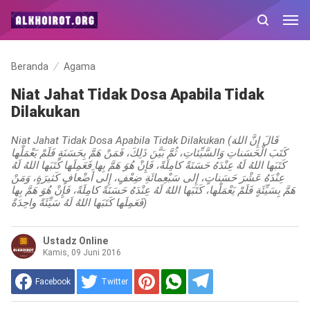
Beranda
Agama
Niat Jahat Tidak Dosa Apabila Tidak
Dilakukan
Niat Jahat Tidak Dosa Apabila Tidak Dilakukan (قَالَ إِنَّ اللهَ
كَتَبَ الْحَسَناتِ وَالسَّيِّئاتِ، ثُمَّ بَيَّنَ ذَلِكَ، فَمَنْ هَمَّ بِحَسَنَةٍ فَلَمْ يَعْمَلْها
كَتَبَها اللهُ لَهُ عِنْدَهُ حَسَنَةً كامِلَةً، فَإِنْ هُوَ هَمَّ بِها فَعَمِلَها كَتَبَها اللهُ لَهُ
عِنْدَهُ عَشْرَ حَسَناتٍ، إِلى سَبْعِمائَةِ ضِعْفٍ، إِلى أَضْعافٍ كَثيرَةٍ، وَمَنْ
هَمَّ بِسَيِّئَةٍ فَلَمْ يَعْمَلْها، كَتَبَها اللهُ لَهُ عِنْدَهُ حَسَنَةً كامِلَةً، فَإِنْ هُوَ هَمَّ بِها
فَعَمِلَها كَتَبَها اللهُ لَهُ سَيِّئَةً واحِدَةً)
Ustadz Online
Kamis, 09 Juni 2016
Facebook
Twitter