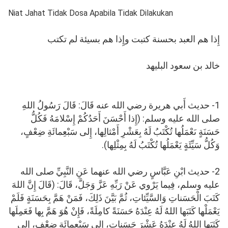
Niat Jahat Tidak Dosa Apabila Tidak Dilakukan
إِذا هم العبد بحسنة كتبت وإِذا هم بسيئة لم تكتب
خالد بن سعود البليهد
1- حديث أَبي هريرة رضي الله عنه قَالَ: قَالَ رَسُولُ اللهِ
صلى الله عليه وسلم: (إِذا أَحْسَنَ أَحَدُكُمْ إِسْلامَهُ فَكُلُّ
حَسَنَةٍ ىَعْمَلُها تُكْتَبُ لَهُ بِعَشْرِ أَمْثالِها، إِلى سَبْعِمائَةِ ضِعْفٍ،
وَكُلُّ سَيِّئَةٍ يَعْمَلُها تُكْتَبُ لَهُ بِمِثْلِها).
2- حديث ابْنِ عَبَّاسٍ رضي الله عنهما عَنِ النَّبِيِّ صلى الله
عليه وسلم، فِيما يَرْوي عَنْ رَبِّهِ عَزَّ وَجَلَّ، قَالَ: (قَالَ إِنَّ اللهَ
كَتَبَ الْحَسَناتِ وَالسَّيِّئاتِ، ثُمَّ بَيَّنَ ذَلِكَ، فَمَنْ هَمَّ بِحَسَنَةٍ فَلَمْ
يَعْمَلْها كَتَبَها اللهُ لَهُ عِنْدَهُ حَسَنَةً كامِلَةً، فَإِنْ هُوَ هَمَّ بِها فَعَمِلَها
كَتَبَها اللهُ لَهُ عِنْدَهُ عَشْرَ حَسَناتٍ، إِلى سَبْعِمائَةِ ضِعْفٍ، إِلى